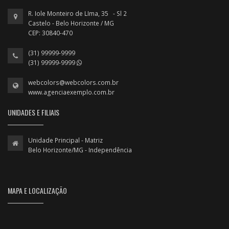
R. Iole Monteiro de LIma, 35 - Sl 2
Castelo - Belo Horizonte / MG
CEP: 30840-470
(31) 99999-9999
(31) 99999-9999
webcolors@webcolors.com.br
www.agenciaexemplo.com.br
UNIDADES E FILIAIS
Unidade Principal - Matriz
Belo Horizonte/MG - Independência
MAPA E LOCALIZAÇÃO