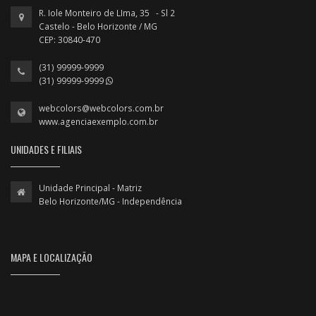
R. Iole Monteiro de LIma, 35 - Sl 2
Castelo - Belo Horizonte / MG
CEP: 30840-470
(31) 99999-9999
(31) 99999-9999
webcolors@webcolors.com.br
www.agenciaexemplo.com.br
UNIDADES E FILIAIS
Unidade Principal - Matriz
Belo Horizonte/MG - Independência
MAPA E LOCALIZAÇÃO