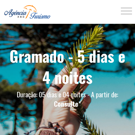
Gramado - 5 dias e
4 noites
Duração: 05 dias e 04 noites - A partir de:
Consulte
*