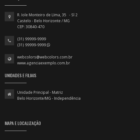
R. Iole Monteiro de LIma, 35 - Sl 2
Castelo - Belo Horizonte / MG
CEP: 30840-470
(31) 99999-9999
(31) 99999-9999
webcolors@webcolors.com.br
www.agenciaexemplo.com.br
UNIDADES E FILIAIS
Unidade Principal - Matriz
Belo Horizonte/MG - Independência
MAPA E LOCALIZAÇÃO