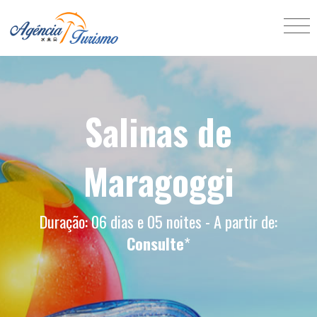
Salinas de
Maragoggi
Duração: 06 dias e 05 noites - A partir de:
Consulte
*