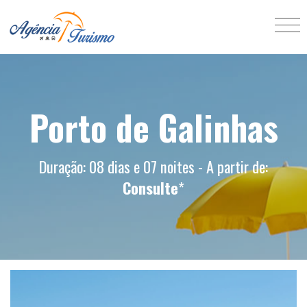
Porto de Galinhas
Duração: 08 dias e 07 noites - A partir de:
Consulte
*