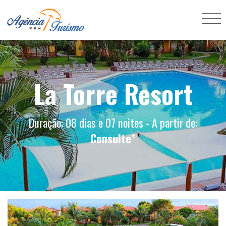
La Torre Resort
Duração: 08 dias e 07 noites - A partir de:
Consulte
*