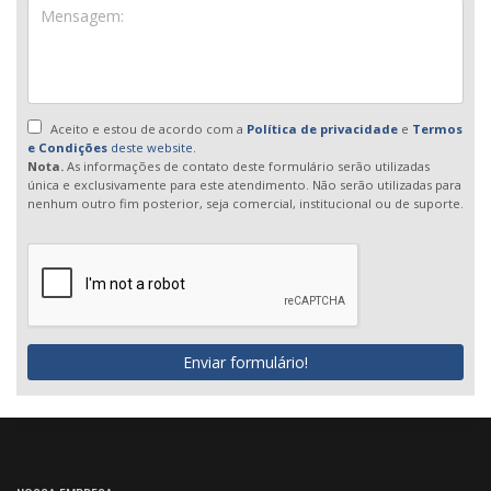
Aceito e estou de acordo com a
Política de privacidade
e
Termos
e Condições
deste website.
Nota.
As informações de contato deste formulário serão utilizadas
única e exclusivamente para este atendimento. Não serão utilizadas para
nenhum outro fim posterior, seja comercial, institucional ou de suporte.
Enviar formulário!