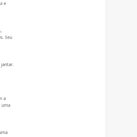
i e
,
is. Seu
jantar.
m a
de uma
 uma