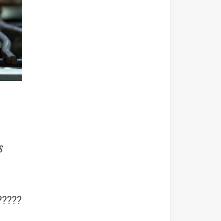
s
 ?????