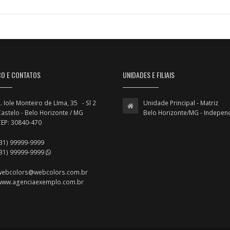
ÇO E CONTATOS
UNIDADES E FILIAIS
. Iole Monteiro de LIma, 35 - Sl 2
Unidade Principal - Matriz
astelo - Belo Horizonte / MG
Belo Horizonte/MG - Indepen
CEP: 30840-470
(31) 99999-9999
(31) 99999-9999
webcolors@webcolors.com.br
www.agenciaexemplo.com.br