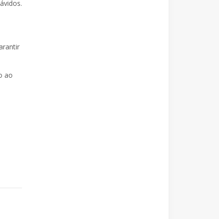
ávidos.
arantir
o ao