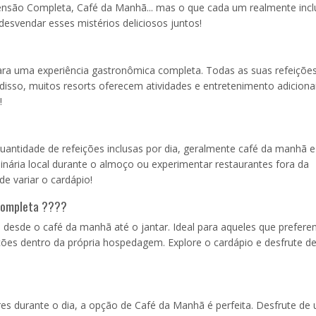
Pensão Completa, Café da Manhã... mas o que cada um realmente inclu
esvendar esses mistérios deliciosos juntos!
?
para uma experiência gastronômica completa. Todas as suas refeições
disso, muitos resorts oferecem atividades e entretenimento adiciona
!
ntidade de refeições inclusas por dia, geralmente café da manhã e 
ulinária local durante o almoço ou experimentar restaurantes fora da
 variar o cardápio!
Completa ????
 desde o café da manhã até o jantar. Ideal para aqueles que prefere
ições dentro da própria hospedagem. Explore o cardápio e desfrute 
res durante o dia, a opção de Café da Manhã é perfeita. Desfrute de