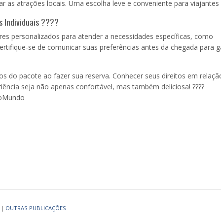
rar as atrações locais. Uma escolha leve e conveniente para viajantes 
s Individuais ????
s personalizados para atender a necessidades específicas, como
Certifique-se de comunicar suas preferências antes da chegada para g
os do pacote ao fazer sua reserva. Conhecer seus direitos em relaçã
riência seja não apenas confortável, mas também deliciosa! ????
DoMundo
|
OUTRAS PUBLICAÇÕES